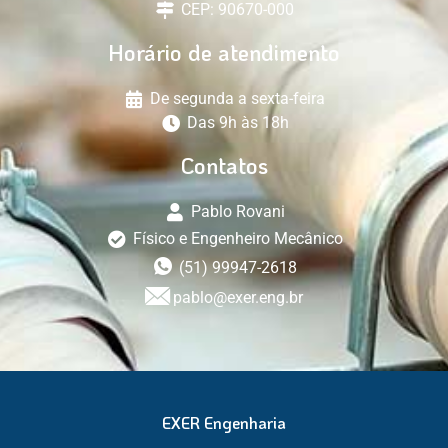
CEP: 90670-000
Horário de atendimento
De segunda a sexta-feira
Das 9h às 18h
Contatos
Pablo Rovani
Físico e Engenheiro Mecânico
(51) 99947-2618
pablo@exer.eng.br
EXER Engenharia